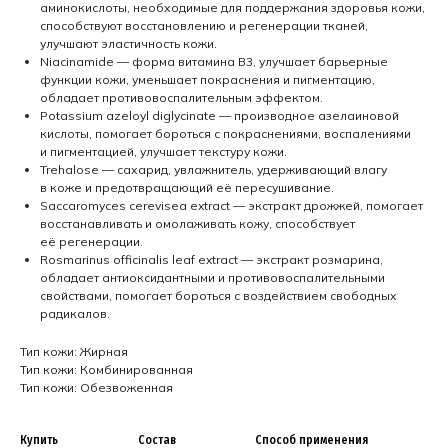
аминокислоты, необходимые для поддержания здоровья кожи,
способствуют восстановлению и регенерации тканей,
улучшают эластичность кожи.
Niacinamide — форма витамина B3, улучшает барьерные
функции кожи, уменьшает покраснения и пигментацию,
обладает противовоспалительным эффектом.
Potassium azeloyl diglycinate — производное азелаиновой
кислоты, помогает бороться с покраснениями, воспалениями
и пигментацией, улучшает текстуру кожи.
Trehalose — сахарид, увлажнитель, удерживающий влагу
в коже и предотвращающий её пересушивание.
Saccaromyces cerevisea extract — экстракт дрожжей, помогает
восстанавливать и омолаживать кожу, способствует
её регенерации.
Rosmarinus officinalis leaf extract — экстракт розмарина,
обладает антиоксидантными и противовоспалительными
свойствами, помогает бороться с воздействием свободных
радикалов.
Тип кожи: Жирная
Тип кожи: Комбинированная
Тип кожи: Обезвоженная
Купить
Состав
Способ применения