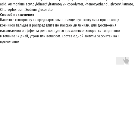
acid, Ammonium acryloyldimethyltaurate/VP copolymer, Phenoxyethanol, glyceryl laurate,
Chlorophenesin, Sodium gluconate
Способ применения
Нанесите сыворотку на предварительно очищенную кожу лица при помощи
кончиков пальцев и распределите по массажным линиям. Для достижения
максимального эффекта рекомендуется применение сыворотки ежедневно
в течение 14 дней, утром или вечером. Состав одной ампулы рассчитан на 1
применение.