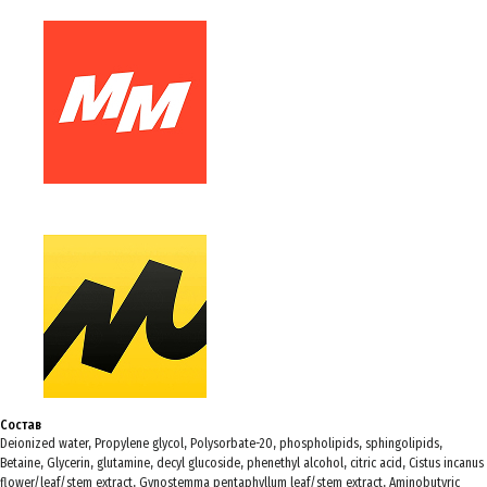
Состав
Deionized water, Propylene glycol, Polysorbate-20, phospholipids, sphingolipids,
Betaine, Glycerin, glutamine, decyl glucoside, phenethyl alcohol, citric acid, Cistus incanus
flower/leaf/stem extract, Gynostemma pentaphyllum leaf/stem extract, Aminobutyric